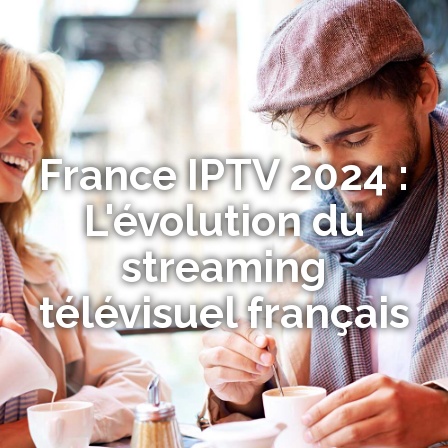
France IPTV 2024 :
L'évolution du
streaming
télévisuel français